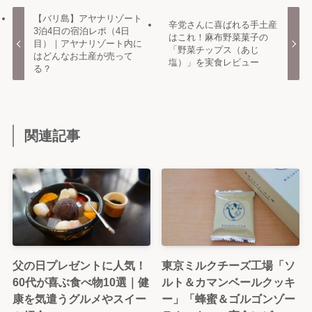
【バリ島】アヤナリゾート
辛党さんに喜ばれる手土産
3泊4日の宿泊レポ（4日
はこれ！麻布野菜菓子の
目）｜アヤナリゾート内に
「野菜チップス（あじ
はどんなお土産が売って
塩）」を実食レビュー
る？
関連記事
父の日プレゼントに人気！
東京ミルクチーズ工場「ソ
60代が喜ぶ食べ物10選｜健
ルト＆カマンベールクッキ
康を気遣うグルメやスイー
ー」「蜂蜜＆ゴルゴンゾー