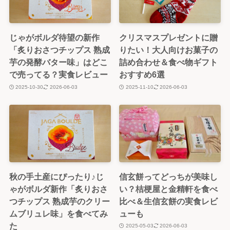
じゃがボルダ待望の新作
クリスマスプレゼントに贈
「炙りおさつチップス 熟成
りたい！大人向けお菓子の
芋の発酵バター味」はどこ
詰め合わせ＆食べ物ギフト
で売ってる？実食レビュー
おすすめ6選
2025-10-30
2026-06-03
2025-11-10
2026-06-03
秋の手土産にぴったり♪じ
信玄餅ってどっちが美味し
ゃがボルダ新作「炙りおさ
い？桔梗屋と金精軒を食べ
つチップス 熟成芋のクリー
比べ＆生信玄餅の実食レビ
ムブリュレ味」を食べてみ
ューも
た
2025-05-03
2026-06-03