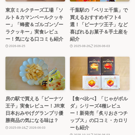
東京ミルクチーズ工場「ソ
千葉駅の「ペリエ千葉」で
ルト＆カマンベールクッキ
買えるおすすめギフト4
ー」「蜂蜜＆ゴルゴンゾー
選！「ピーナツ王子」など
ラクッキー」実食レビュ
喜ばれるお菓子＆手土産を
ー！気になる口コミも紹介
紹介
2026-06-25
2025-08-26
2026-06-03
房の駅で買える「ピーナツ
【食べ比べ】「じゃがボル
王子」実食レビュー！JR東
ダ」シリーズ4種レビュ
日本おみやげグランプリ優
ー！新発売「炙りおさつチ
勝商品の気になる味は？
ップス」の口コミ・カロリ
ーも紹介
2025-09-18
2026-06-03
2025-10-10
2026-06-03