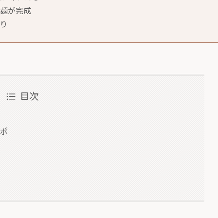
け麺が完成
り
目次
レポ