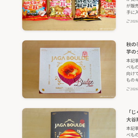
が販
手に入
2026
秋の
芋の
本記
べも
向け
ものギフ
2026
「じ
大谷
本記
べも