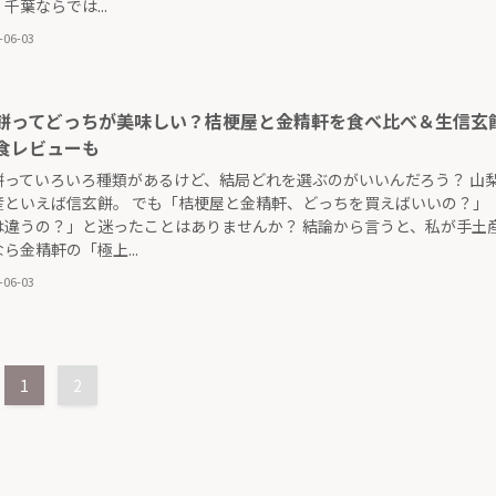
千葉ならでは...
-06-03
餅ってどっちが美味しい？桔梗屋と金精軒を食べ比べ＆生信玄
食レビューも
餅っていろいろ種類があるけど、結局どれを選ぶのがいいんだろう？ 山
産といえば信玄餅。 でも「桔梗屋と金精軒、どっちを買えばいいの？」
は違うの？」と迷ったことはありませんか？ 結論から言うと、私が手土
ら金精軒の「極上...
-06-03
1
2