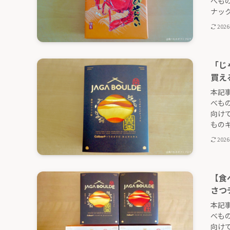
べも
ナック
2026
「じ
買え
本記
べも
向け
ものギフ
2026
【食
さつ
本記
べも
向け