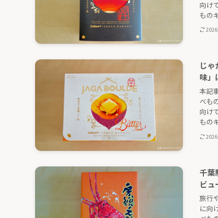
向け
ものギフ
2026
じゃ
味」
本記
べも
向け
ものギフ
2026
千葉
ビュ
旅行
に向