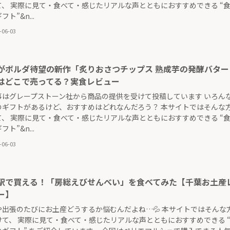
て、 実際に見て・食べて・感じたリアルな声とともにおすすめできる “
ト”&n...
-06-03
がボルダ待望の新作「炙りおさつチップス 熟成芋の発酵バター
はどこで売ってる？実食レビュー
事はグレープストーン社から商品の提供を受けて投稿しています いろん
のギフトがあるけど、おすすめはどれなんだろう？ 本サイトではそんな
て、 実際に見て・食べて・感じたリアルな声とともにおすすめできる “
ト”&n...
-06-03
駅で買える！「房総えびせんべい」を食べてみた【千葉お土産
ー】
や出張のたびにお土産どうするか悩むんだよね…💦 本サイトではそんな
けて、 実際に見て・食べて・感じたリアルな声とともにおすすめできる 