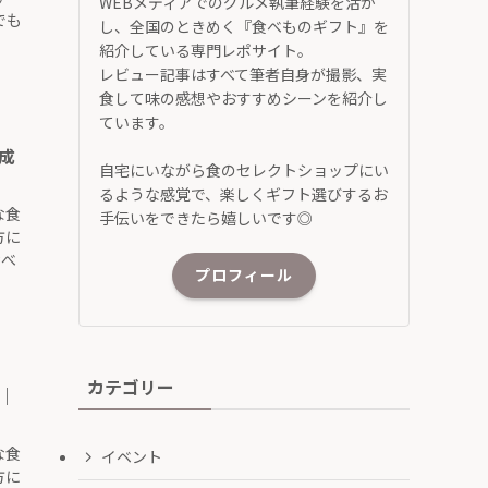
WEBメディアでのグルメ執筆経験を活か
でも
し、全国のときめく『食べものギフト』を
紹介している専門レポサイト。
レビュー記事はすべて筆者自身が撮影、実
食して味の感想やおすすめシーンを紹介し
ています。
成
自宅にいながら食のセレクトショップにい
るような感覚で、楽しくギフト選びするお
な食
手伝いをできたら嬉しいです◎
方に
食べ
プロフィール
カテゴリー
｜
な食
イベント
方に