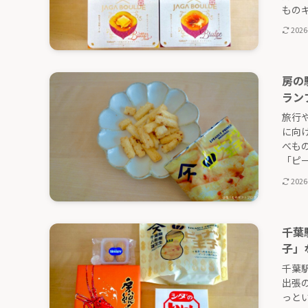
ものギフ
2026
房の
ラン
旅行
に向
べも
「ピー
2026
千葉
子」
千葉
出張
っと