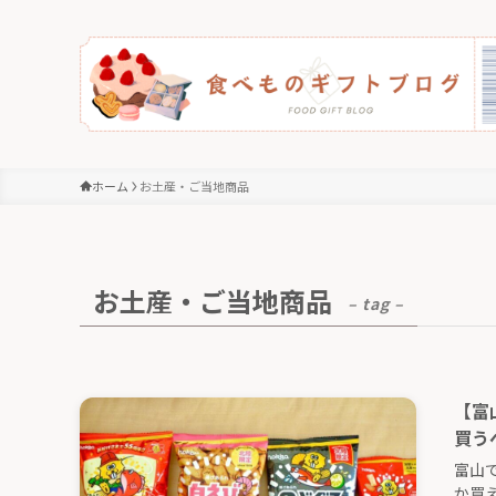
ホーム
お土産・ご当地商品
お土産・ご当地商品
– tag –
【富
買う
富山
か買