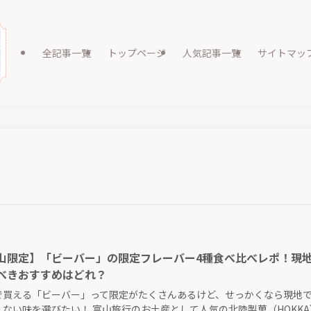
全記事一覧
トップページ
人気記事一覧
サイトマッ
山限定】「ビーバー」の限定フレーバー4種食べ比べレポ！現
べきおすすめはどれ？
で買える「ビーバー」って限定がたくさんあるけど、せっかくなら現地
えない味を選びたい！ 富山旅行のお土産として人気の北陸製菓（HOKKA