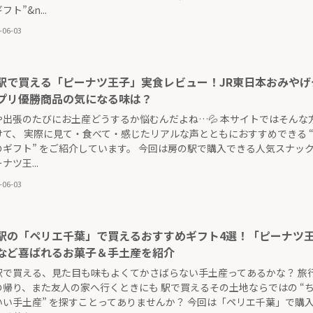
ト”&n...
-06-03
駅で買える「ピーナツ王子」実食レビュー！JR東日本おみやげ
プリ優勝商品の気になる味は？
や出張のたびにお土産どうするか悩むんだよね…💦 本サイトではそんな
けて、 実際に見て・食べて・感じたリアルな声とともにおすすめできる 
のギフト” をご紹介しています。 今回は房の駅で購入できる人気スナッ
ナツ王...
-06-03
駅の「ペリエ千葉」で買えるおすすめギフト4選！「ピーナツ
など喜ばれるお菓子＆手土産を紹介
駅で買える、見た目も味もよくてかさばらない手土産ってあるかな？ 旅
の帰り、また友人の家へ行くときにも 駅で買えるその土地ならではの “
いい手土産” を探すことってありませんか？ 今回は「ペリエ千葉」で購