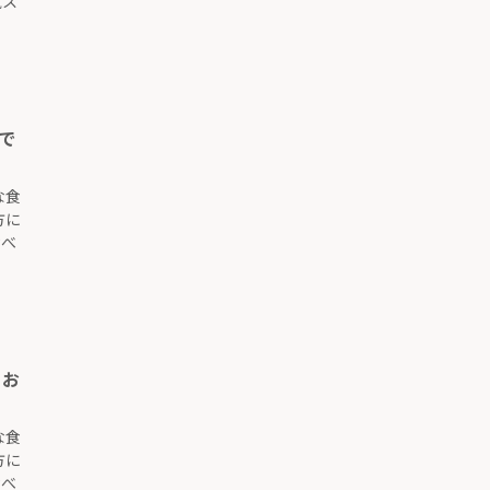
気ス
で
な食
方に
食べ
りお
な食
方に
食べ