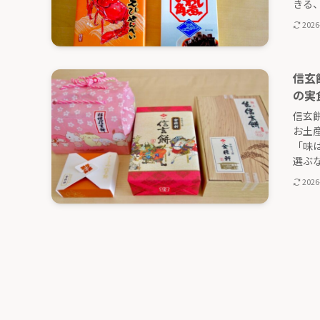
きる、
2026
信玄
の実
信玄
お土
「味
選ぶな
2026