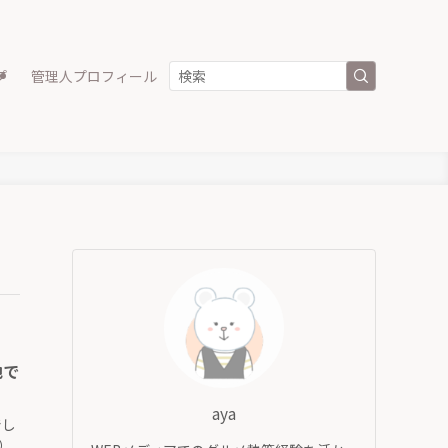
プ
管理人プロフィール
地で
aya
でし
）